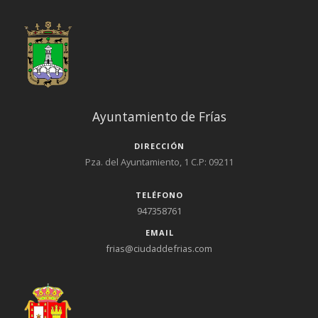
de esta forma una figura jurídica a la unión. Enlace:
www.raicesdecastilla.com
Ayuntamiento de Frías
DIRECCIÓN
Pza. del Ayuntamiento, 1 C.P: 09211
TELÉFONO
947358761
EMAIL
frias@ciudaddefrias.com