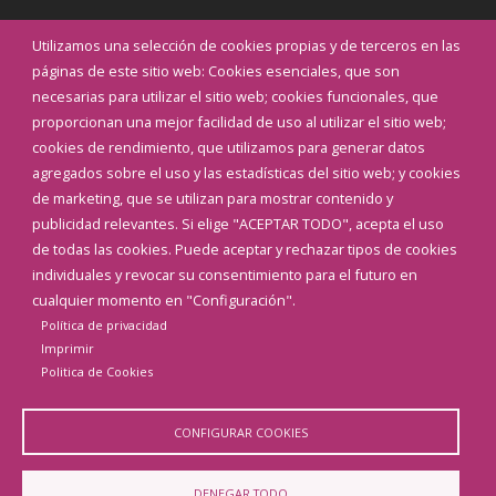
Noticias
Utilizamos una selección de cookies propias y de terceros en las
Eventos
páginas de este sitio web: Cookies esenciales, que son
Teléfonos de interés
necesarias para utilizar el sitio web; cookies funcionales, que
proporcionan una mejor facilidad de uso al utilizar el sitio web;
INICIAR SESIÓN
cookies de rendimiento, que utilizamos para generar datos
MAPA WEB
agregados sobre el uso y las estadísticas del sitio web; y cookies
de marketing, que se utilizan para mostrar contenido y
publicidad relevantes. Si elige "ACEPTAR TODO", acepta el uso
de todas las cookies. Puede aceptar y rechazar tipos de cookies
individuales y revocar su consentimiento para el futuro en
cualquier momento en "Configuración".
Política de privacidad
Imprimir
Politica de Cookies
CONFIGURAR COOKIES
Aviso Legal
Política de privacidad
Política de Cookies
DENEGAR TODO