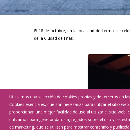
El 18 de octubre, en la localidad de Lerma, se cel
de la Ciudad de Frías.
Utilizamos una selección de cookies propias y de terceros en las
Cookies esenciales, que son necesarias para utilizar el sitio web
proporcionan una mejor facilidad de uso al utilizar el sitio web;
utilizamos para generar datos agregados sobre el uso y las estad
de marketing, que se utilizan para mostrar contenido y publicida